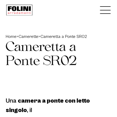
Home
>
Camerette
>
Cameretta a Ponte SR02
C
a
m
e
r
e
t
t
a
a
P
o
n
t
e
S
R
0
2
Una
camera a ponte con letto
singolo
, il