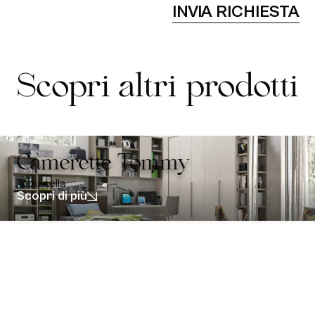
i
INVIA RICHIESTA
v
a
c
y
P
Scopri altri prodotti
o
l
i
c
y
*
Camerette Tommy
Tomasella
Scopri di più