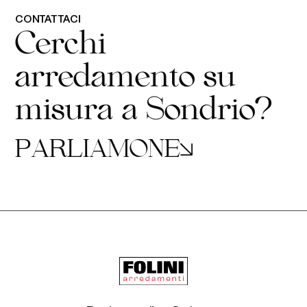
CONTATTACI
C
e
r
c
h
i
a
r
r
e
d
a
m
e
n
t
o
s
u
m
i
s
u
r
a
a
S
o
n
d
r
i
o
?
P
A
R
L
I
A
M
O
N
E