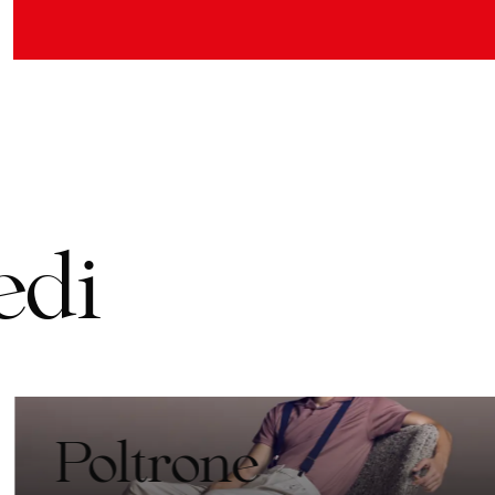
e
d
i
Poltrone