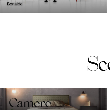
Bonaldo
S
c
Camere