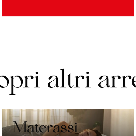
o
p
r
i
a
l
t
r
i
a
r
r
Materassi