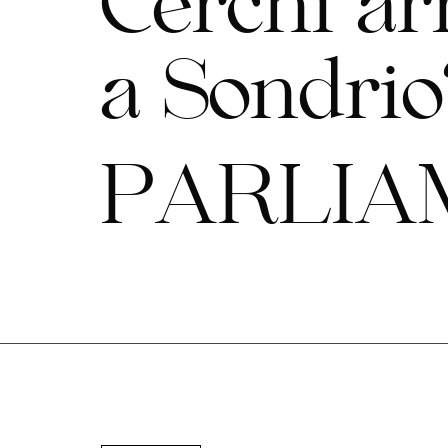
C
e
r
c
h
i
a
r
a
S
o
n
d
r
i
o
P
A
R
L
I
A