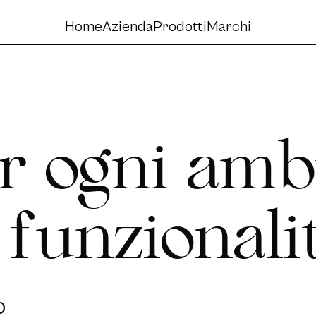
Informativa sulla raccolta
Home
Azienda
Prodotti
Marchi
r
o
g
n
i
a
m
b
f
u
n
z
i
o
n
a
l
i
o