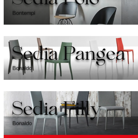
Bontempi
Sedia Pangea
Bonaldo
Sedia Filly
Bonaldo