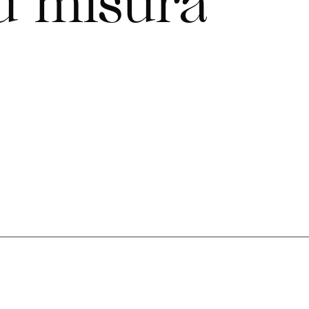
u
m
i
s
u
r
a