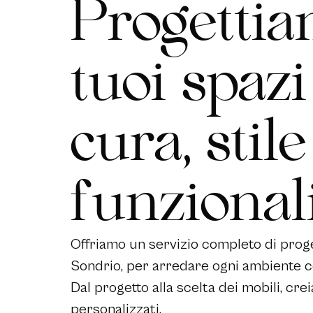
P
r
o
g
e
t
t
i
a
t
u
o
i
s
p
a
z
i
c
u
r
a
,
s
t
i
l
e
f
u
n
z
i
o
n
a
l
Offriamo un servizio completo di proge
Sondrio, per arredare ogni ambiente c
Dal progetto alla scelta dei mobili, cre
personalizzati.