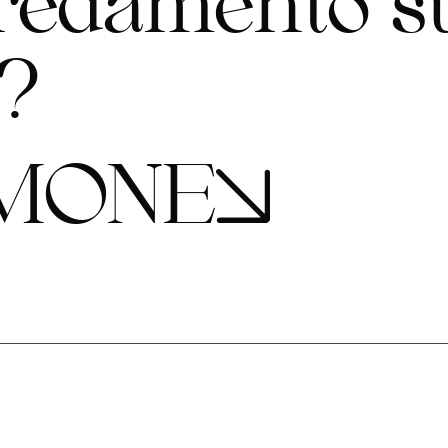
r
e
d
a
m
e
n
t
o
s
?
M
O
N
E