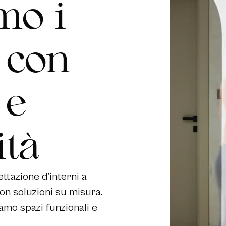
m
o
i
c
o
n
e
i
t
à
ttazione d’interni a
on soluzioni su misura.
iamo spazi funzionali e