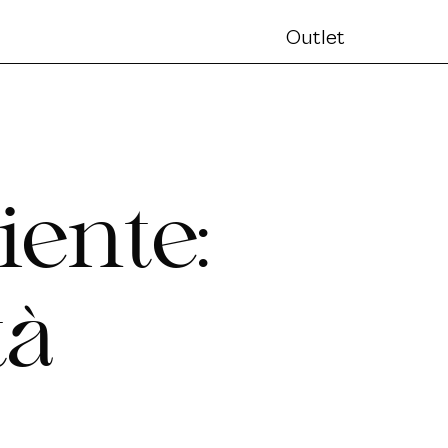
Outlet
i
e
n
t
e
:
t
à