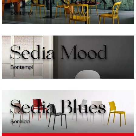
Bontempi
Sedia Mood
Bontempi
Sedia Blues
Bonaldo