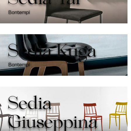
Bontempi
Sedia Kuga
Bontempi
Sedia
Giuseppina