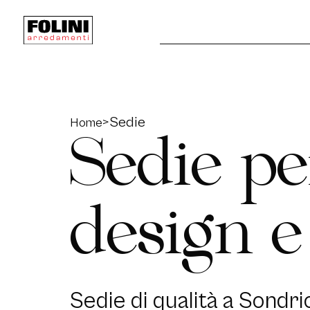
>
Sedie
Home
S
e
d
i
e
p
e
d
e
s
i
g
n
e
S
e
d
i
e
d
i
q
u
a
l
i
t
à
a
S
o
n
d
r
i