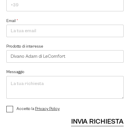
Email
*
Prodotto di interesse
Messaggio
P
Accetto la
Privacy Policy
r
i
INVIA RICHIESTA
v
a