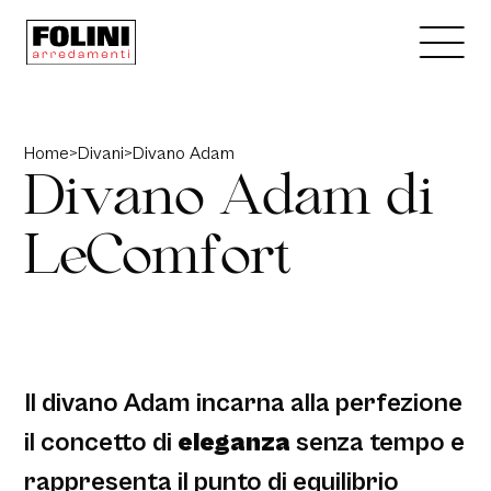
Home
>
Divani
>
Divano Adam
D
i
v
a
n
o
A
d
a
m
d
i
L
e
C
o
m
f
o
r
t
Il divano Adam incarna alla perfezione
il concetto di
eleganza
senza tempo e
rappresenta il punto di equilibrio