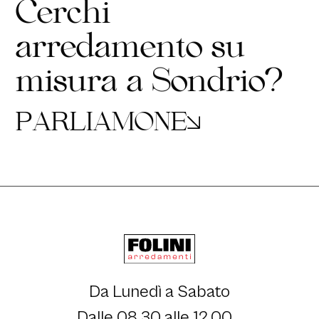
C
e
r
c
h
i
a
r
r
e
d
a
m
e
n
t
o
s
u
m
i
s
u
r
a
a
S
o
n
d
r
i
o
?
P
A
R
L
I
A
M
O
N
E
Da Lunedì a Sabato
Dalle 08.30 alle 12.00