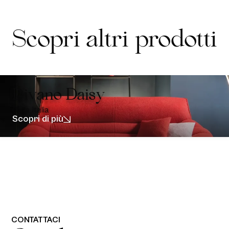
c
y
P
Scopri altri prodotti
o
l
i
c
y
*
Divano Daisy
Calia Italia
Scopri di più
CONTATTACI