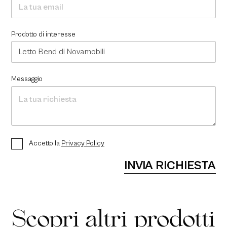
Prodotto di interesse
Messaggio
P
Accetto la
Privacy Policy
r
i
INVIA RICHIESTA
v
a
c
y
P
Scopri altri prodotti
o