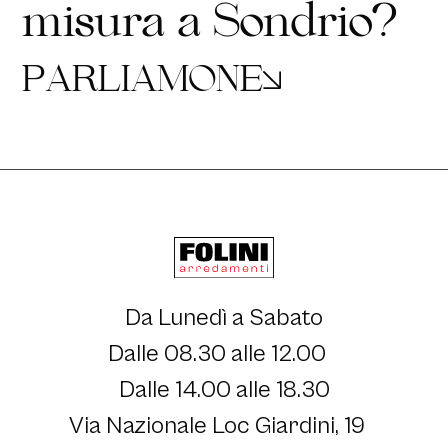
m
i
s
u
r
a
a
S
o
n
d
r
i
o
?
P
A
R
L
I
A
M
O
N
E
Da Lunedì a Sabato
Dalle 08.30 alle 12.00
Dalle 14.00 alle 18.30
Via Nazionale Loc Giardini, 19