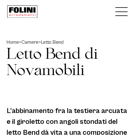
Home
>
Camere
>
Letto Bend
L
e
t
t
o
B
e
n
d
d
i
N
o
v
a
m
o
b
i
l
i
L’abbinamento fra la testiera arcuata
e il giroletto con angoli stondati del
letto Bend dà vita a una composizione