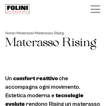
Home
>
Materassi
>
Materasso Rising
M
a
t
e
r
a
s
s
o
R
i
s
i
n
g
Un
comfort reattivo
che
accompagna ogni movimento.
Estetica moderna e
tecnologie
evolute
rendono Rising un materasso