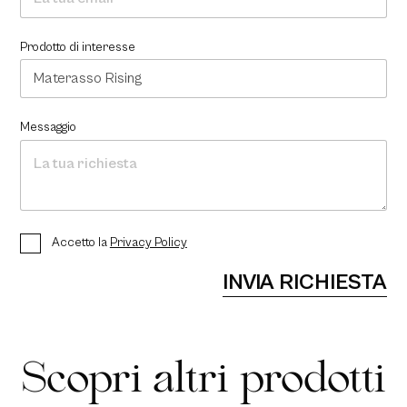
Prodotto di interesse
Messaggio
P
Accetto la
Privacy Policy
r
i
INVIA RICHIESTA
v
a
c
y
P
Scopri altri prodotti
o
l